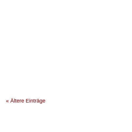
„Lern was Vernünftiges!“„Das ist ein sicherer
Job!“„Ist das nicht brotlose Kunst?“ Kennst du
solche Ratschläge und Kommentare? Auch wenn
sie gut...
« Ältere Einträge