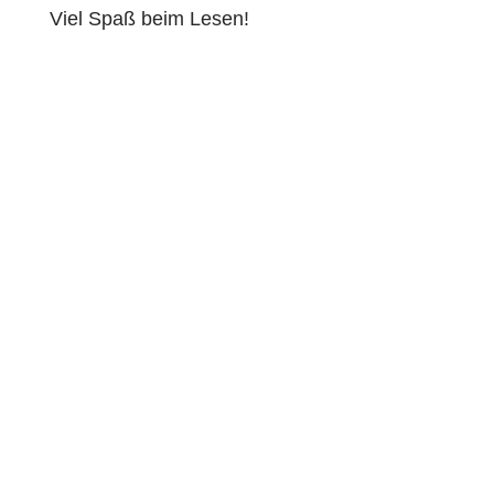
Viel Spaß beim Lesen!
Auf alle Maturanten, für die plötzlich die Frage im
Raum steht„Und jetzt?“kommt jetzt auch noch die
Achterbahnfahrt der Bewerbungen dazu. Vor
allem:...